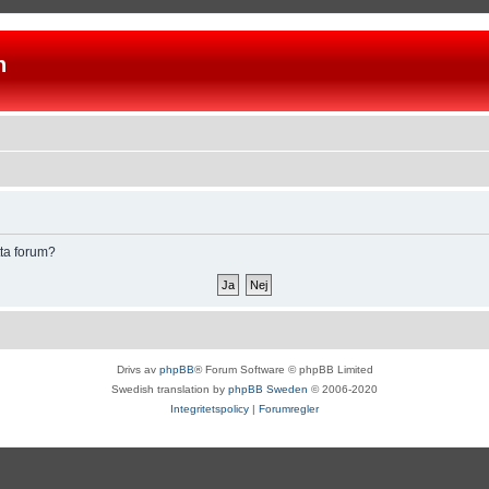
n
tta forum?
Drivs av
phpBB
® Forum Software © phpBB Limited
Swedish translation by
phpBB Sweden
© 2006-2020
Integritetspolicy
|
Forumregler