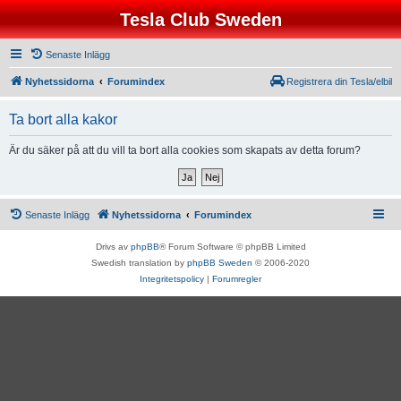
Tesla Club Sweden
Senaste Inlägg
Nyhetssidorna
Forumindex
Registrera din Tesla/elbil
Ta bort alla kakor
Är du säker på att du vill ta bort alla cookies som skapats av detta forum?
Senaste Inlägg
Nyhetssidorna
Forumindex
Drivs av
phpBB
® Forum Software © phpBB Limited
Swedish translation by
phpBB Sweden
© 2006-2020
Integritetspolicy
|
Forumregler