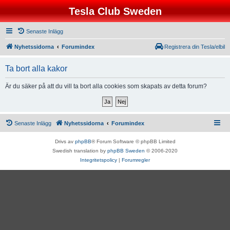
Tesla Club Sweden
Senaste Inlägg
Nyhetssidorna
Forumindex
Registrera din Tesla/elbil
Ta bort alla kakor
Är du säker på att du vill ta bort alla cookies som skapats av detta forum?
Senaste Inlägg
Nyhetssidorna
Forumindex
Drivs av
phpBB
® Forum Software © phpBB Limited
Swedish translation by
phpBB Sweden
© 2006-2020
Integritetspolicy
|
Forumregler