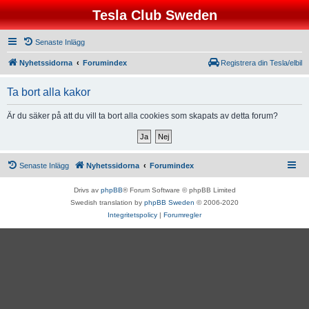
Tesla Club Sweden
Senaste Inlägg
Nyhetssidorna
Forumindex
Registrera din Tesla/elbil
Ta bort alla kakor
Är du säker på att du vill ta bort alla cookies som skapats av detta forum?
Senaste Inlägg
Nyhetssidorna
Forumindex
Drivs av
phpBB
® Forum Software © phpBB Limited
Swedish translation by
phpBB Sweden
© 2006-2020
Integritetspolicy
|
Forumregler