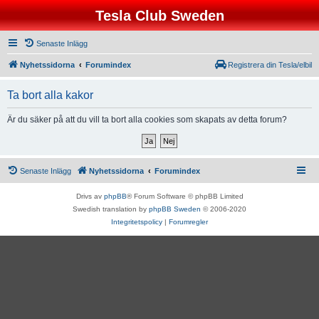
Tesla Club Sweden
Senaste Inlägg
Nyhetssidorna
Forumindex
Registrera din Tesla/elbil
Ta bort alla kakor
Är du säker på att du vill ta bort alla cookies som skapats av detta forum?
Senaste Inlägg
Nyhetssidorna
Forumindex
Drivs av
phpBB
® Forum Software © phpBB Limited
Swedish translation by
phpBB Sweden
© 2006-2020
Integritetspolicy
|
Forumregler