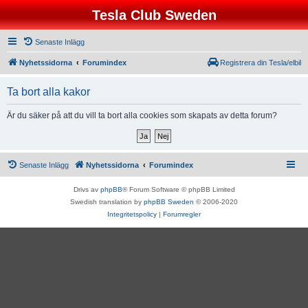
Tesla Club Sweden
Senaste Inlägg
Nyhetssidorna
Forumindex
Registrera din Tesla/elbil
Ta bort alla kakor
Är du säker på att du vill ta bort alla cookies som skapats av detta forum?
Senaste Inlägg
Nyhetssidorna
Forumindex
Drivs av
phpBB
® Forum Software © phpBB Limited
Swedish translation by
phpBB Sweden
© 2006-2020
Integritetspolicy
|
Forumregler