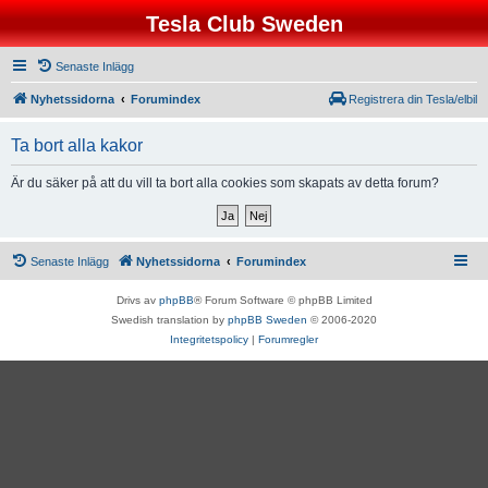
Tesla Club Sweden
Senaste Inlägg
Nyhetssidorna
Forumindex
Registrera din Tesla/elbil
Ta bort alla kakor
Är du säker på att du vill ta bort alla cookies som skapats av detta forum?
Senaste Inlägg
Nyhetssidorna
Forumindex
Drivs av
phpBB
® Forum Software © phpBB Limited
Swedish translation by
phpBB Sweden
© 2006-2020
Integritetspolicy
|
Forumregler