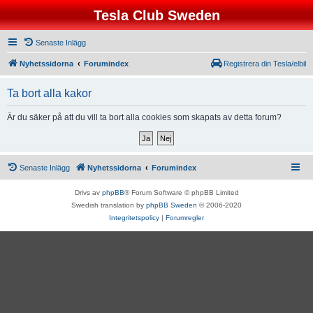
Tesla Club Sweden
Senaste Inlägg
Nyhetssidorna
Forumindex
Registrera din Tesla/elbil
Ta bort alla kakor
Är du säker på att du vill ta bort alla cookies som skapats av detta forum?
Senaste Inlägg
Nyhetssidorna
Forumindex
Drivs av
phpBB
® Forum Software © phpBB Limited
Swedish translation by
phpBB Sweden
© 2006-2020
Integritetspolicy
|
Forumregler