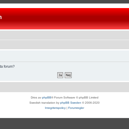
n
tta forum?
Drivs av
phpBB
® Forum Software © phpBB Limited
Swedish translation by
phpBB Sweden
© 2006-2020
Integritetspolicy
|
Forumregler