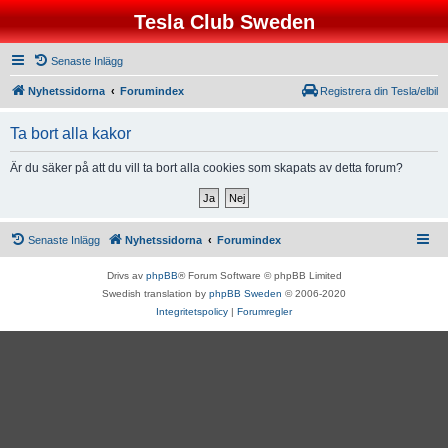
Tesla Club Sweden
Senaste Inlägg
Nyhetssidorna
Forumindex
Registrera din Tesla/elbil
Ta bort alla kakor
Är du säker på att du vill ta bort alla cookies som skapats av detta forum?
Senaste Inlägg
Nyhetssidorna
Forumindex
Drivs av
phpBB
® Forum Software © phpBB Limited
Swedish translation by
phpBB Sweden
© 2006-2020
Integritetspolicy
|
Forumregler