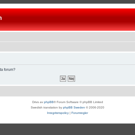
n
tta forum?
Drivs av
phpBB
® Forum Software © phpBB Limited
Swedish translation by
phpBB Sweden
© 2006-2020
Integritetspolicy
|
Forumregler