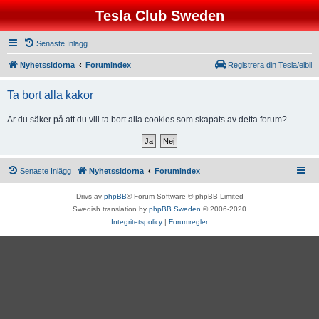
Tesla Club Sweden
Senaste Inlägg
Nyhetssidorna
Forumindex
Registrera din Tesla/elbil
Ta bort alla kakor
Är du säker på att du vill ta bort alla cookies som skapats av detta forum?
Senaste Inlägg
Nyhetssidorna
Forumindex
Drivs av
phpBB
® Forum Software © phpBB Limited
Swedish translation by
phpBB Sweden
© 2006-2020
Integritetspolicy
|
Forumregler