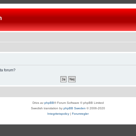
n
tta forum?
Drivs av
phpBB
® Forum Software © phpBB Limited
Swedish translation by
phpBB Sweden
© 2006-2020
Integritetspolicy
|
Forumregler