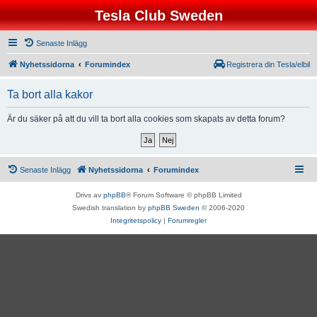
Tesla Club Sweden
Senaste Inlägg
Nyhetssidorna
Forumindex
Registrera din Tesla/elbil
Ta bort alla kakor
Är du säker på att du vill ta bort alla cookies som skapats av detta forum?
Senaste Inlägg
Nyhetssidorna
Forumindex
Drivs av
phpBB
® Forum Software © phpBB Limited
Swedish translation by
phpBB Sweden
© 2006-2020
Integritetspolicy
|
Forumregler