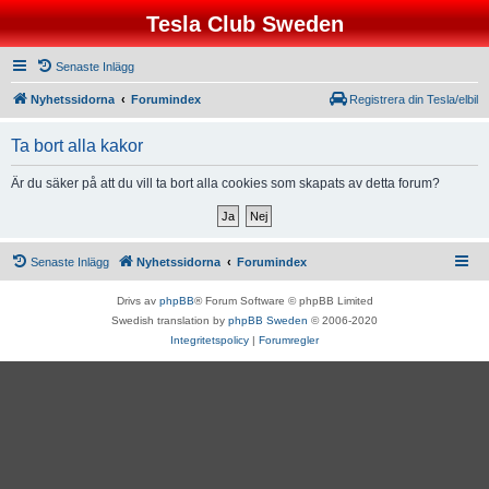
Tesla Club Sweden
Senaste Inlägg
Nyhetssidorna
Forumindex
Registrera din Tesla/elbil
Ta bort alla kakor
Är du säker på att du vill ta bort alla cookies som skapats av detta forum?
Senaste Inlägg
Nyhetssidorna
Forumindex
Drivs av
phpBB
® Forum Software © phpBB Limited
Swedish translation by
phpBB Sweden
© 2006-2020
Integritetspolicy
|
Forumregler