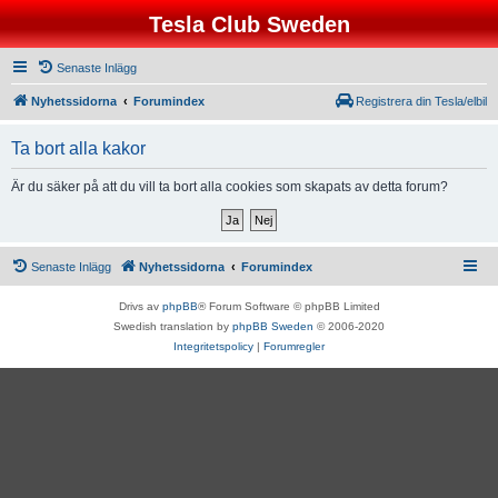
Tesla Club Sweden
Senaste Inlägg
Nyhetssidorna
Forumindex
Registrera din Tesla/elbil
Ta bort alla kakor
Är du säker på att du vill ta bort alla cookies som skapats av detta forum?
Senaste Inlägg
Nyhetssidorna
Forumindex
Drivs av
phpBB
® Forum Software © phpBB Limited
Swedish translation by
phpBB Sweden
© 2006-2020
Integritetspolicy
|
Forumregler