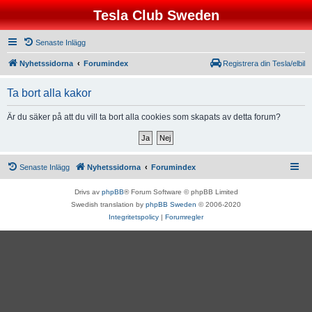
Tesla Club Sweden
Senaste Inlägg
Nyhetssidorna
Forumindex
Registrera din Tesla/elbil
Ta bort alla kakor
Är du säker på att du vill ta bort alla cookies som skapats av detta forum?
Senaste Inlägg
Nyhetssidorna
Forumindex
Drivs av
phpBB
® Forum Software © phpBB Limited
Swedish translation by
phpBB Sweden
© 2006-2020
Integritetspolicy
|
Forumregler