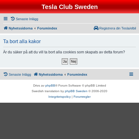
Tesla Club Sweden
Senaste Inlägg
Nyhetssidorna
Forumindex
Registrera din Tesla/elbil
Ta bort alla kakor
Är du säker på att du vill ta bort alla cookies som skapats av detta forum?
Senaste Inlägg
Nyhetssidorna
Forumindex
Drivs av
phpBB
® Forum Software © phpBB Limited
Swedish translation by
phpBB Sweden
© 2006-2020
Integritetspolicy
|
Forumregler