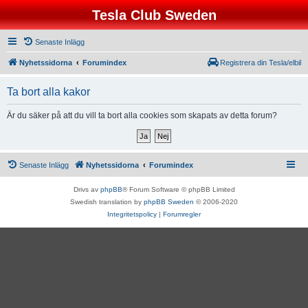
Tesla Club Sweden
Senaste Inlägg
Nyhetssidorna
Forumindex
Registrera din Tesla/elbil
Ta bort alla kakor
Är du säker på att du vill ta bort alla cookies som skapats av detta forum?
Senaste Inlägg
Nyhetssidorna
Forumindex
Drivs av
phpBB
® Forum Software © phpBB Limited
Swedish translation by
phpBB Sweden
© 2006-2020
Integritetspolicy
|
Forumregler