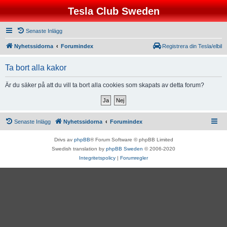
Tesla Club Sweden
Senaste Inlägg
Nyhetssidorna
Forumindex
Registrera din Tesla/elbil
Ta bort alla kakor
Är du säker på att du vill ta bort alla cookies som skapats av detta forum?
Senaste Inlägg
Nyhetssidorna
Forumindex
Drivs av
phpBB
® Forum Software © phpBB Limited
Swedish translation by
phpBB Sweden
© 2006-2020
Integritetspolicy
|
Forumregler