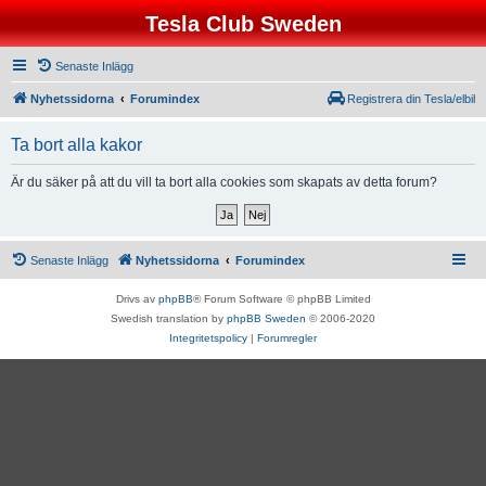
Tesla Club Sweden
Senaste Inlägg
Nyhetssidorna
Forumindex
Registrera din Tesla/elbil
Ta bort alla kakor
Är du säker på att du vill ta bort alla cookies som skapats av detta forum?
Senaste Inlägg
Nyhetssidorna
Forumindex
Drivs av
phpBB
® Forum Software © phpBB Limited
Swedish translation by
phpBB Sweden
© 2006-2020
Integritetspolicy
|
Forumregler