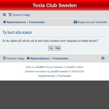
Tesla Club Sweden
Senaste Inlägg
Nyhetssidorna
Forumindex
Registrera din Tesla/elbil
Ta bort alla kakor
Är du säker på att du vill ta bort alla cookies som skapats av detta forum?
Senaste Inlägg
Nyhetssidorna
Forumindex
Drivs av
phpBB
® Forum Software © phpBB Limited
Swedish translation by
phpBB Sweden
© 2006-2020
Integritetspolicy
|
Forumregler