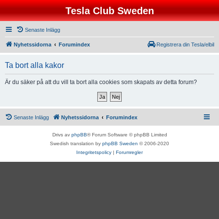
Tesla Club Sweden
Senaste Inlägg
Nyhetssidorna
Forumindex
Registrera din Tesla/elbil
Ta bort alla kakor
Är du säker på att du vill ta bort alla cookies som skapats av detta forum?
Senaste Inlägg
Nyhetssidorna
Forumindex
Drivs av
phpBB
® Forum Software © phpBB Limited
Swedish translation by
phpBB Sweden
© 2006-2020
Integritetspolicy
|
Forumregler