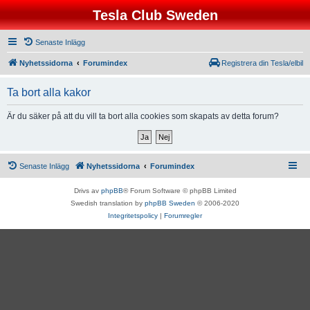
Tesla Club Sweden
Senaste Inlägg
Nyhetssidorna
Forumindex
Registrera din Tesla/elbil
Ta bort alla kakor
Är du säker på att du vill ta bort alla cookies som skapats av detta forum?
Senaste Inlägg
Nyhetssidorna
Forumindex
Drivs av
phpBB
® Forum Software © phpBB Limited
Swedish translation by
phpBB Sweden
© 2006-2020
Integritetspolicy
|
Forumregler