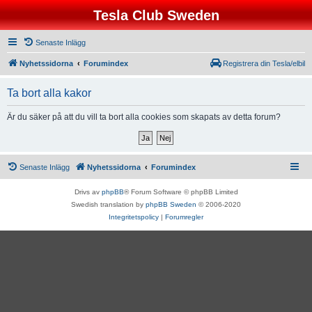
Tesla Club Sweden
Senaste Inlägg
Nyhetssidorna
Forumindex
Registrera din Tesla/elbil
Ta bort alla kakor
Är du säker på att du vill ta bort alla cookies som skapats av detta forum?
Senaste Inlägg
Nyhetssidorna
Forumindex
Drivs av
phpBB
® Forum Software © phpBB Limited
Swedish translation by
phpBB Sweden
© 2006-2020
Integritetspolicy
|
Forumregler