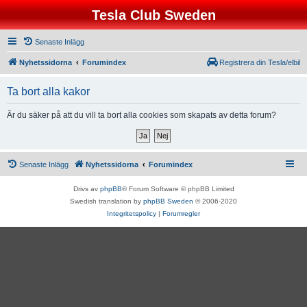
Tesla Club Sweden
Senaste Inlägg
Nyhetssidorna
Forumindex
Registrera din Tesla/elbil
Ta bort alla kakor
Är du säker på att du vill ta bort alla cookies som skapats av detta forum?
Senaste Inlägg
Nyhetssidorna
Forumindex
Drivs av
phpBB
® Forum Software © phpBB Limited
Swedish translation by
phpBB Sweden
© 2006-2020
Integritetspolicy
|
Forumregler