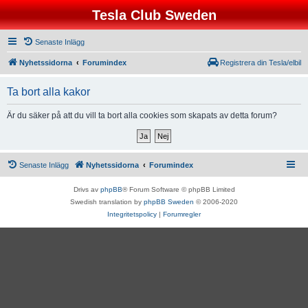
Tesla Club Sweden
Senaste Inlägg
Nyhetssidorna
Forumindex
Registrera din Tesla/elbil
Ta bort alla kakor
Är du säker på att du vill ta bort alla cookies som skapats av detta forum?
Senaste Inlägg
Nyhetssidorna
Forumindex
Drivs av
phpBB
® Forum Software © phpBB Limited
Swedish translation by
phpBB Sweden
© 2006-2020
Integritetspolicy
|
Forumregler