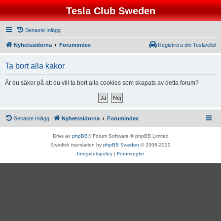
Tesla Club Sweden
Senaste Inlägg
Nyhetssidorna
Forumindex
Registrera din Tesla/elbil
Ta bort alla kakor
Är du säker på att du vill ta bort alla cookies som skapats av detta forum?
Senaste Inlägg
Nyhetssidorna
Forumindex
Drivs av
phpBB
® Forum Software © phpBB Limited
Swedish translation by
phpBB Sweden
© 2006-2020
Integritetspolicy
|
Forumregler