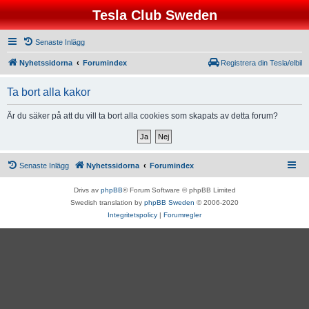
Tesla Club Sweden
Senaste Inlägg
Nyhetssidorna
Forumindex
Registrera din Tesla/elbil
Ta bort alla kakor
Är du säker på att du vill ta bort alla cookies som skapats av detta forum?
Senaste Inlägg
Nyhetssidorna
Forumindex
Drivs av
phpBB
® Forum Software © phpBB Limited
Swedish translation by
phpBB Sweden
© 2006-2020
Integritetspolicy
|
Forumregler