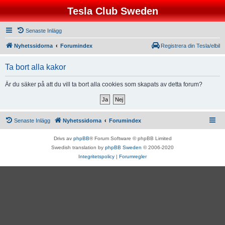
Tesla Club Sweden
Senaste Inlägg
Nyhetssidorna
Forumindex
Registrera din Tesla/elbil
Ta bort alla kakor
Är du säker på att du vill ta bort alla cookies som skapats av detta forum?
Senaste Inlägg
Nyhetssidorna
Forumindex
Drivs av
phpBB
® Forum Software © phpBB Limited
Swedish translation by
phpBB Sweden
© 2006-2020
Integritetspolicy
|
Forumregler