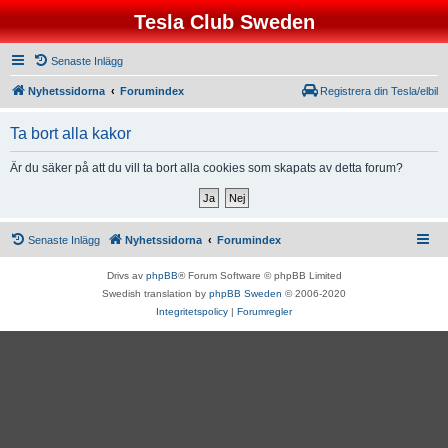
Tesla Club Sweden
Senaste Inlägg
Nyhetssidorna
Forumindex
Registrera din Tesla/elbil
Ta bort alla kakor
Är du säker på att du vill ta bort alla cookies som skapats av detta forum?
Senaste Inlägg
Nyhetssidorna
Forumindex
Drivs av
phpBB
® Forum Software © phpBB Limited
Swedish translation by
phpBB Sweden
© 2006-2020
Integritetspolicy
|
Forumregler