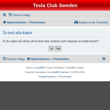
Tesla Club Sweden
Senaste Inlägg
Nyhetssidorna
Forumindex
Registrera din Tesla/elbil
Ta bort alla kakor
Är du säker på att du vill ta bort alla cookies som skapats av detta forum?
Senaste Inlägg
Nyhetssidorna
Forumindex
Drivs av
phpBB
® Forum Software © phpBB Limited
Swedish translation by
phpBB Sweden
© 2006-2020
Integritetspolicy
|
Forumregler