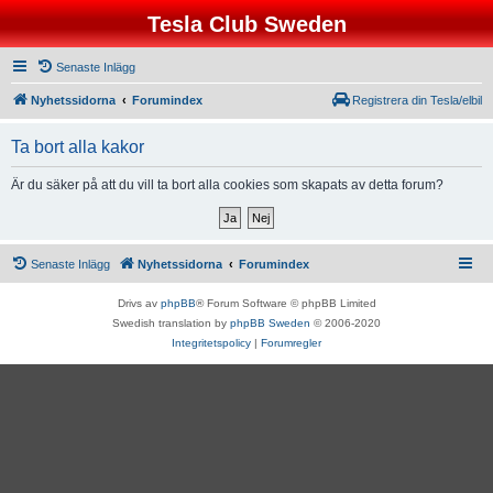
Tesla Club Sweden
Senaste Inlägg
Nyhetssidorna
Forumindex
Registrera din Tesla/elbil
Ta bort alla kakor
Är du säker på att du vill ta bort alla cookies som skapats av detta forum?
Senaste Inlägg
Nyhetssidorna
Forumindex
Drivs av
phpBB
® Forum Software © phpBB Limited
Swedish translation by
phpBB Sweden
© 2006-2020
Integritetspolicy
|
Forumregler