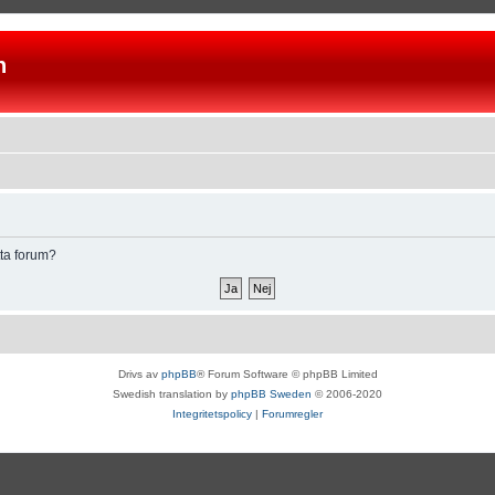
n
tta forum?
Drivs av
phpBB
® Forum Software © phpBB Limited
Swedish translation by
phpBB Sweden
© 2006-2020
Integritetspolicy
|
Forumregler