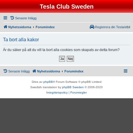
Tesla Club Sweden
Senaste Inlägg
Nyhetssidorna
Forumindex
Registrera din Tesla/elbil
Ta bort alla kakor
Är du säker på att du vill ta bort alla cookies som skapats av detta forum?
Senaste Inlägg
Nyhetssidorna
Forumindex
Drivs av
phpBB
® Forum Software © phpBB Limited
Swedish translation by
phpBB Sweden
© 2006-2020
Integritetspolicy
|
Forumregler