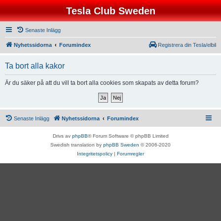
Tesla Club Sweden
Senaste Inlägg
Nyhetssidorna
Forumindex
Registrera din Tesla/elbil
Ta bort alla kakor
Är du säker på att du vill ta bort alla cookies som skapats av detta forum?
Senaste Inlägg
Nyhetssidorna
Forumindex
Drivs av
phpBB
® Forum Software © phpBB Limited
Swedish translation by
phpBB Sweden
© 2006-2020
Integritetspolicy
|
Forumregler