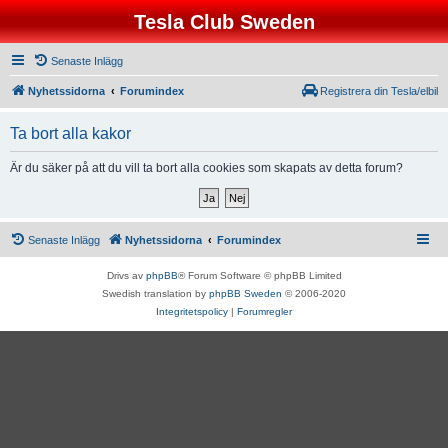
Tesla Club Sweden
Senaste Inlägg
Nyhetssidorna
Forumindex
Registrera din Tesla/elbil
Ta bort alla kakor
Är du säker på att du vill ta bort alla cookies som skapats av detta forum?
Senaste Inlägg
Nyhetssidorna
Forumindex
Drivs av
phpBB
® Forum Software © phpBB Limited
Swedish translation by
phpBB Sweden
© 2006-2020
Integritetspolicy
|
Forumregler