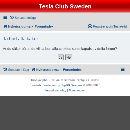
Tesla Club Sweden
Senaste Inlägg
Nyhetssidorna
Forumindex
Registrera din Tesla/elbil
Ta bort alla kakor
Är du säker på att du vill ta bort alla cookies som skapats av detta forum?
Senaste Inlägg
Nyhetssidorna
Forumindex
Drivs av
phpBB
® Forum Software © phpBB Limited
Swedish translation by
phpBB Sweden
© 2006-2020
Integritetspolicy
|
Forumregler