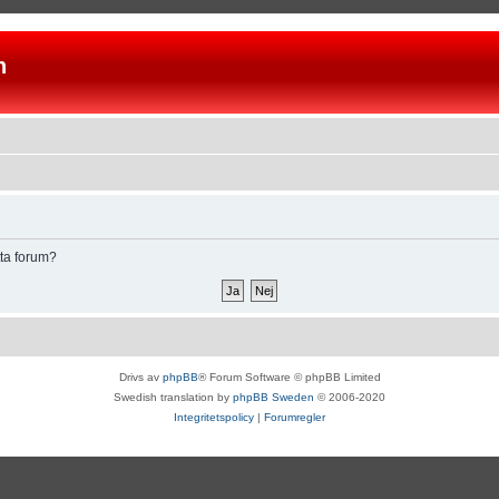
n
tta forum?
Drivs av
phpBB
® Forum Software © phpBB Limited
Swedish translation by
phpBB Sweden
© 2006-2020
Integritetspolicy
|
Forumregler