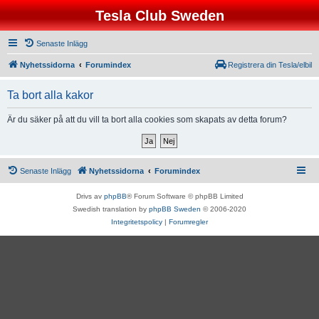
Tesla Club Sweden
Senaste Inlägg
Nyhetssidorna
Forumindex
Registrera din Tesla/elbil
Ta bort alla kakor
Är du säker på att du vill ta bort alla cookies som skapats av detta forum?
Senaste Inlägg
Nyhetssidorna
Forumindex
Drivs av
phpBB
® Forum Software © phpBB Limited
Swedish translation by
phpBB Sweden
© 2006-2020
Integritetspolicy
|
Forumregler