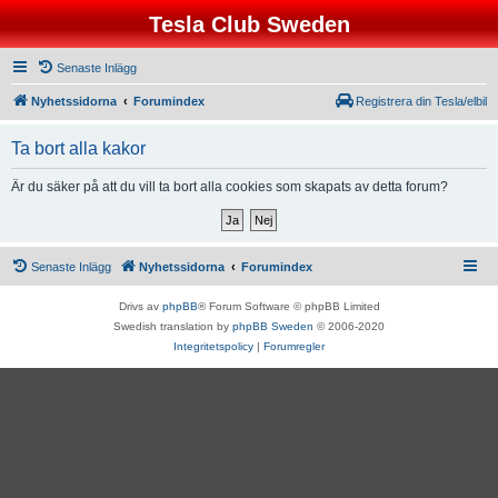
Tesla Club Sweden
Senaste Inlägg
Nyhetssidorna
Forumindex
Registrera din Tesla/elbil
Ta bort alla kakor
Är du säker på att du vill ta bort alla cookies som skapats av detta forum?
Senaste Inlägg
Nyhetssidorna
Forumindex
Drivs av
phpBB
® Forum Software © phpBB Limited
Swedish translation by
phpBB Sweden
© 2006-2020
Integritetspolicy
|
Forumregler