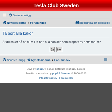
Tesla Club Sweden
Senaste Inlägg
Nyhetssidorna
Forumindex
Registrera din Tesla/elbil
Ta bort alla kakor
Är du säker på att du vill ta bort alla cookies som skapats av detta forum?
Senaste Inlägg
Nyhetssidorna
Forumindex
Drivs av
phpBB
® Forum Software © phpBB Limited
Swedish translation by
phpBB Sweden
© 2006-2020
Integritetspolicy
|
Forumregler