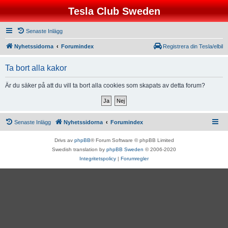
Tesla Club Sweden
Senaste Inlägg
Nyhetssidorna
Forumindex
Registrera din Tesla/elbil
Ta bort alla kakor
Är du säker på att du vill ta bort alla cookies som skapats av detta forum?
Senaste Inlägg
Nyhetssidorna
Forumindex
Drivs av
phpBB
® Forum Software © phpBB Limited
Swedish translation by
phpBB Sweden
© 2006-2020
Integritetspolicy
|
Forumregler