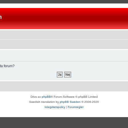
n
tta forum?
Drivs av
phpBB
® Forum Software © phpBB Limited
Swedish translation by
phpBB Sweden
© 2006-2020
Integritetspolicy
|
Forumregler