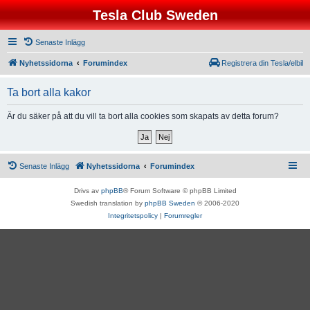
Tesla Club Sweden
Senaste Inlägg
Nyhetssidorna
Forumindex
Registrera din Tesla/elbil
Ta bort alla kakor
Är du säker på att du vill ta bort alla cookies som skapats av detta forum?
Senaste Inlägg
Nyhetssidorna
Forumindex
Drivs av
phpBB
® Forum Software © phpBB Limited
Swedish translation by
phpBB Sweden
© 2006-2020
Integritetspolicy
|
Forumregler