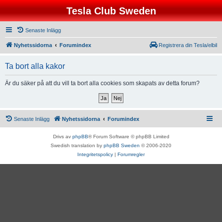
Tesla Club Sweden
Senaste Inlägg
Nyhetssidorna
Forumindex
Registrera din Tesla/elbil
Ta bort alla kakor
Är du säker på att du vill ta bort alla cookies som skapats av detta forum?
Senaste Inlägg
Nyhetssidorna
Forumindex
Drivs av
phpBB
® Forum Software © phpBB Limited
Swedish translation by
phpBB Sweden
© 2006-2020
Integritetspolicy
|
Forumregler