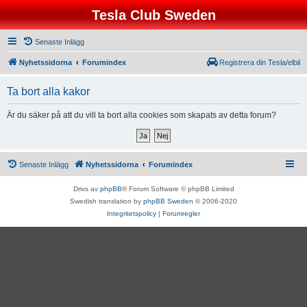
Tesla Club Sweden
Senaste Inlägg
Nyhetssidorna
Forumindex
Registrera din Tesla/elbil
Ta bort alla kakor
Är du säker på att du vill ta bort alla cookies som skapats av detta forum?
Senaste Inlägg
Nyhetssidorna
Forumindex
Drivs av
phpBB
® Forum Software © phpBB Limited
Swedish translation by
phpBB Sweden
© 2006-2020
Integritetspolicy
|
Forumregler