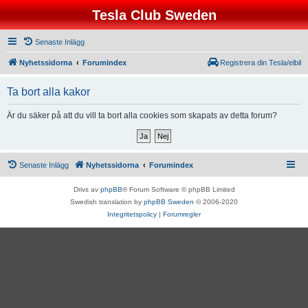
Tesla Club Sweden
Senaste Inlägg
Nyhetssidorna
Forumindex
Registrera din Tesla/elbil
Ta bort alla kakor
Är du säker på att du vill ta bort alla cookies som skapats av detta forum?
Senaste Inlägg
Nyhetssidorna
Forumindex
Drivs av
phpBB
® Forum Software © phpBB Limited
Swedish translation by
phpBB Sweden
© 2006-2020
Integritetspolicy
|
Forumregler