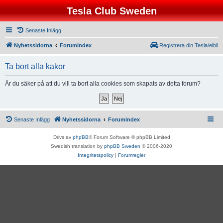
Tesla Club Sweden
Senaste Inlägg
Nyhetssidorna
Forumindex
Registrera din Tesla/elbil
Ta bort alla kakor
Är du säker på att du vill ta bort alla cookies som skapats av detta forum?
Senaste Inlägg
Nyhetssidorna
Forumindex
Drivs av
phpBB
® Forum Software © phpBB Limited
Swedish translation by
phpBB Sweden
© 2006-2020
Integritetspolicy
|
Forumregler