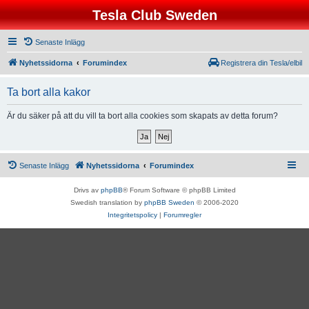
Tesla Club Sweden
Senaste Inlägg
Nyhetssidorna
Forumindex
Registrera din Tesla/elbil
Ta bort alla kakor
Är du säker på att du vill ta bort alla cookies som skapats av detta forum?
Senaste Inlägg
Nyhetssidorna
Forumindex
Drivs av
phpBB
® Forum Software © phpBB Limited
Swedish translation by
phpBB Sweden
© 2006-2020
Integritetspolicy
|
Forumregler